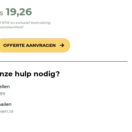
19,26
s
ief BTW en exclusief bedrukking
besteleenheid!
OFFERTE AANVRAGEN
onze hulp nodig?
ellen
189
ailen
err.nl