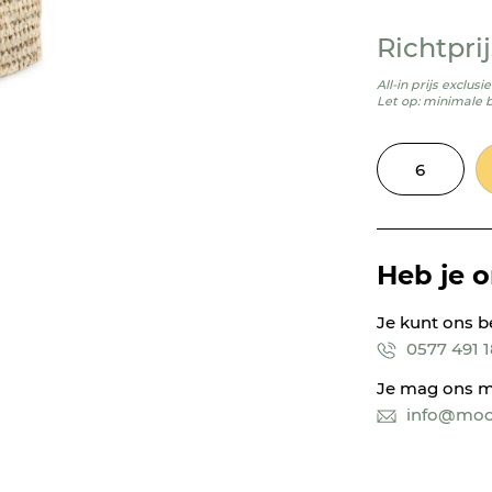
Richtprij
All-in prijs exclus
Let op: minimale 
Heb je 
Je kunt ons b
0577 491 
Je mag ons m
info@mooi