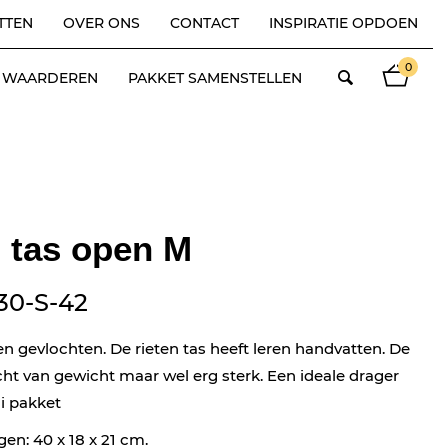
TTEN
OVER ONS
CONTACT
INSPIRATIE OPDOEN
0
ES WAARDEREN
PAKKET SAMENSTELLEN
 tas open M
30-S-42
en gevlochten. De rieten tas heeft leren handvatten. De
licht van gewicht maar wel erg sterk. Een ideale drager
i pakket
en: 40 x 18 x 21 cm.