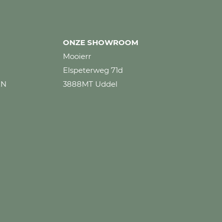
ONZE SHOWROOM
Mooierr
Elspeterweg 71d
EN
3888MT Uddel