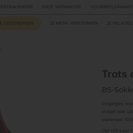
GEEFKALENDER
ONZE WERKWIJZE
VOORBEELDPAKKE
LE GESCHENKEN
JE MERK VERSTERKEN
JE RELATI
n
Trots
BS-Sokk
Degelijke, w
straalt wat u
Materiaal: 55
Per 120 paar 