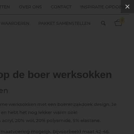
TTEN
OVER ONS
CONTACT
INSPIRATIE OPDOEN
0
ES WAARDEREN
PAKKET SAMENSTELLEN
 op de boer werksokken
en
arme werksokken met een boerenzakdoek design. Je
it en hebt het nog lekker warm ook!
% acryl, 20% wol, 20% polyamide, 5% elastane.
1 maatvoering mogelijk. Bijvoorbeeld maat 42-46.