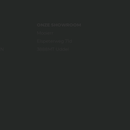
ONZE SHOWROOM
Mooierr
Elspeterweg 71d
EN
3888MT Uddel