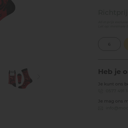
Richtprij
All-in prijs exclus
Let op: minimale 
Heb je 
Je kunt ons b
0577 491 
Je mag ons m
info@mooi