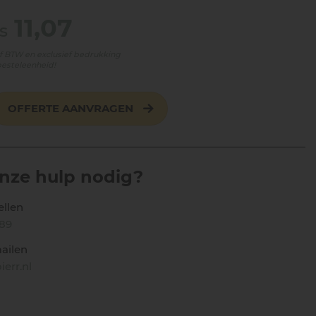
11,07
s
ief BTW en exclusief bedrukking
besteleenheid!
OFFERTE AANVRAGEN
onze hulp nodig?
ellen
189
ailen
err.nl