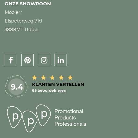
ONZE SHOWROOM
Mooierr
Elspeterweg 71d
3888MT Uddel
KLANTEN VERTELLEN
9.4
65 beoordelingen