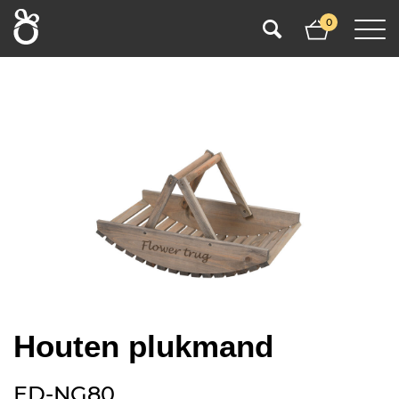
0
Houten plukmand
ED-NG80