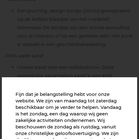
Een prachtig, design bordje (20cm) geinspireerd
op de lieflijke blaadjes van het madelief
bloemetje. De bordjes zijn een mooie aanvulling
voor je interieur of op een gedekte tafel. Het bord
is verpakt in een geschenkverpakking.
JENS wafel karaf
Unieke karaf met een wafelpatroon. Deze
steengrijze, keramieken karaf is een echt
pronkstuk op tafel.
Fijn dat je belangstelling hebt voor onze
Watertwist thee
website. We zijn van maandag tot zaterdag
De combinatie van rozenblaadjes en bergthee
beschikbaar om je verder te helpen. Vandaag
is het zondag, een dag waarop wij geen
maken deze thee erg smaakvol. Doordat het in
zakelijke activiteiten ondernemen. Wij
een hersluitbaar zakje zit kan je keer op keer een
beschouwen de zondag als rustdag, vanuit
karaf vullen met heerlijk tafelwater.
onze christelijke geloofsovertuiging. We zijn