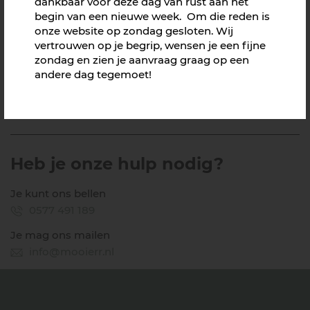
dankbaar voor deze dag van rust aan het
29,95
begin van een nieuwe week. Om die reden is
Vanaf
onze website op zondag gesloten. Wij
All-in prijs exclusief BTW en exclusief bedrukking
vertrouwen op je begrip, wensen je een fijne
Let op: minimale besteleenheid!
zondag en zien je aanvraag graag op een
andere dag tegemoet!
OFFERTE AANVRAGEN
Heb je onze hulp nodig?
Je kunt ons bellen
0577 491 189
Je mag ons mailen
info@mooierr.nl