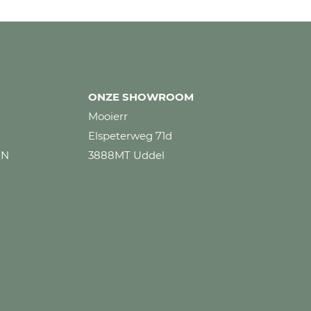
ONZE SHOWROOM
Mooierr
Elspeterweg 71d
EN
3888MT Uddel