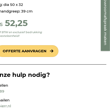
Showroomafspraak maken
: dia 50 x 32
handgreep: 39 cm
52,25
s
ief BTW en exclusief bedrukking
besteleenheid!
OFFERTE AANVRAGEN
onze hulp nodig?
ellen
189
ailen
err.nl