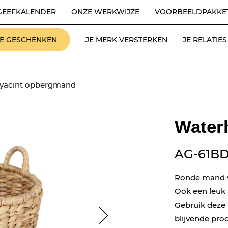
GEEFKALENDER
ONZE WERKWIJZE
VOORBEELDPAKKE
LE GESCHENKEN
JE MERK VERSTERKEN
JE RELATI
yacint opbergmand
Water
AG-61B
Ronde mand v
Ook een leuk 
Gebruik deze 
blijvende pro