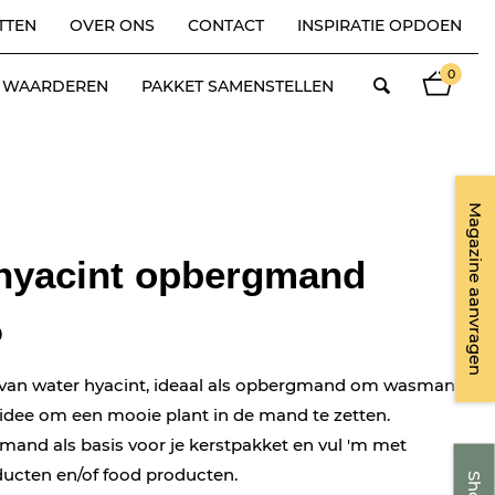
TTEN
OVER ONS
CONTACT
INSPIRATIE OPDOEN
0
ES WAARDEREN
PAKKET SAMENSTELLEN
Magazine aanvragen
hyacint opbergmand
D
an water hyacint, ideaal als opbergmand om wasmand.
idee om een mooie plant in de mand te zetten.
mand als basis voor je kerstpakket en vul 'm met
ducten en/of food producten.