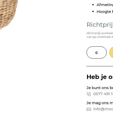
Afmeting
Hoogte 
Richtprij
All-in prijs exclus
Let op: minimale 
Heb je 
Je kunt ons b
0577 491 
Je mag ons m
info@mooi