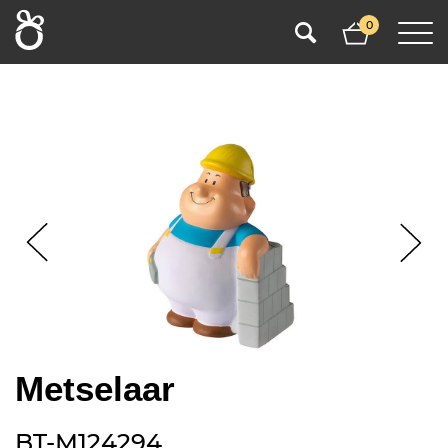
0
Metselaar
BT-M124294