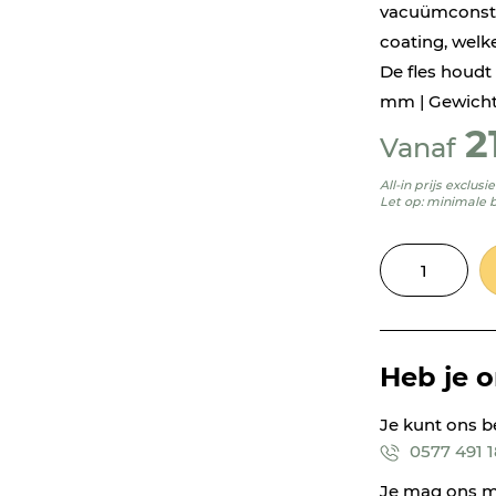
vacuümconstr
coating, welk
De fles houdt
mm | Gewicht:
2
Vanaf
All-in prijs exclus
Let op: minimale 
Heb je 
Je kunt ons b
0577 491 
Je mag ons m