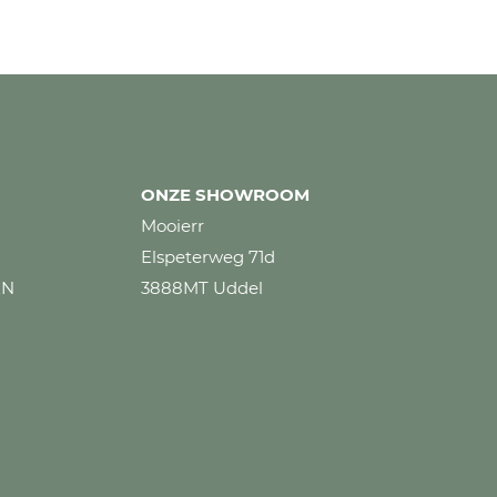
ONZE SHOWROOM
Mooierr
Elspeterweg 71d
EN
3888MT Uddel