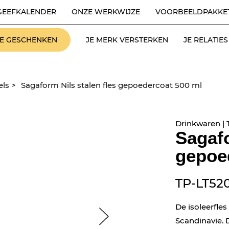
GEEFKALENDER
ONZE WERKWIJZE
VOORBEELDPAKKE
LE GESCHENKEN
JE MERK VERSTERKEN
JE RELATI
els
>
Sagaform Nils stalen fles gepoedercoat 500 ml
Drinkwaren | 
Sagafo
gepoe
TP-LT52
De isoleerfles
Scandinavie. 