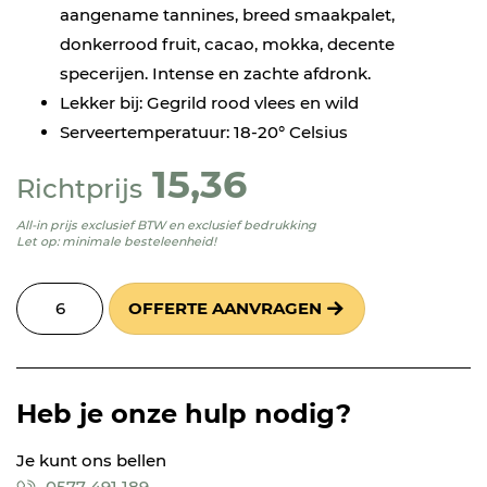
aangename tannines, breed smaakpalet,
donkerrood fruit, cacao, mokka, decente
specerijen. Intense en zachte afdronk.
Lekker bij: Gegrild rood vlees en wild
Serveertemperatuur: 18-20° Celsius
15,36
Richtprijs
All-in prijs exclusief BTW en exclusief bedrukking
Let op: minimale besteleenheid!
OFFERTE AANVRAGEN
Heb je onze hulp nodig?
Je kunt ons bellen
0577 491 189