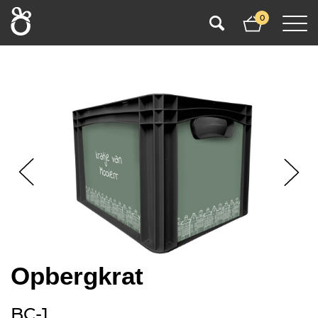
0
Opbergkrat
BC-1