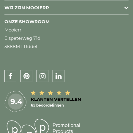
WIJ ZIJN MOOIERR
ONZE SHOWROOM
Mooierr
Elspeterweg 71d
3888MT Uddel
KLANTEN VERTELLEN
9.4
65 beoordelingen