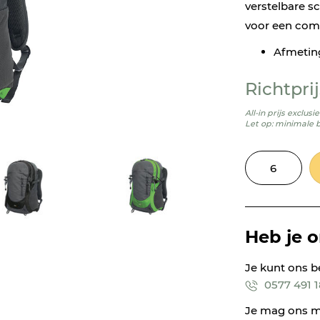
verstelbare 
voor een comf
Afmeting
Richtprij
All-in prijs exclus
Let op: minimale 
Heb je 
Je kunt ons b
0577 491 
Je mag ons m