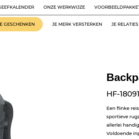
GEEFKALENDER
ONZE WERKWIJZE
VOORBEELDPAKKE
LE GESCHENKEN
JE MERK VERSTERKEN
JE RELATI
Backpa
HF-1809
Een flinke re
sportieve rug
allerlei handi
Voldoende inp