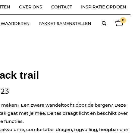
TTEN
OVER ONS
CONTACT
INSPIRATIE OPDOEN
0
ES WAARDEREN
PAKKET SAMENSTELLEN
ck trail
123
is maken? Een zware wandeltocht door de bergen? Deze
zak gaat met je mee. De tas draagt licht en beschikt over
ge functies.
akvolume, comfortabel dragen, rugvulling, heupband en