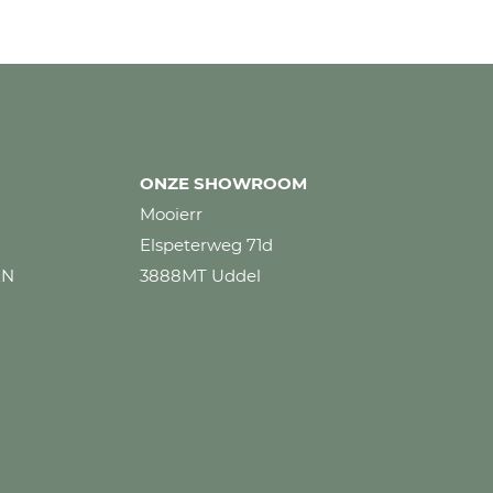
ONZE SHOWROOM
Mooierr
Elspeterweg 71d
EN
3888MT Uddel