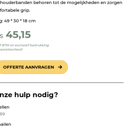
schouderbanden behoren tot de mogelijkheden en zorgen
ortabele grip.
: 49 * 30 * 18 cm
45,15
s
ief BTW en exclusief bedrukking
besteleenheid!
OFFERTE AANVRAGEN
onze hulp nodig?
ellen
189
ailen