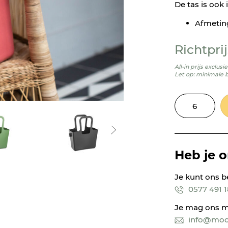
De tas is ook 
Afmetin
Richtprij
All-in prijs exclus
Let op: minimale 
Heb je 
Je kunt ons b
0577 491 
Je mag ons m
info@mooi