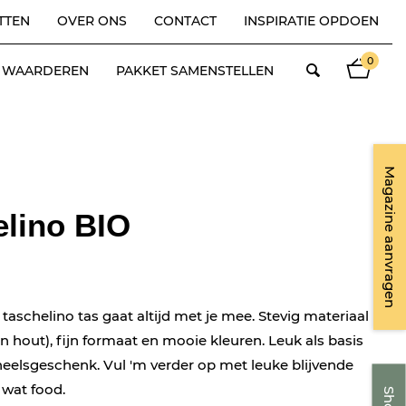
TTEN
OVER ONS
CONTACT
INSPIRATIE OPDOEN
0
ES WAARDEREN
PAKKET SAMENSTELLEN
Magazine aanvragen
elino BIO
aschelino tas gaat altijd met je mee. Stevig materiaal
en hout), fijn formaat en mooie kleuren. Leuk als basis
neelsgeschenk. Vul 'm verder op met leuke blijvende
 wat food.