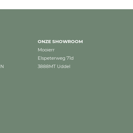
ONZE SHOWROOM
Mooierr
Elspeterweg 71d
EN
3888MT Uddel