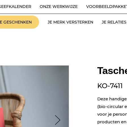
GEEFKALENDER
ONZE WERKWIJZE
VOORBEELDPAKKE
LE GESCHENKEN
JE MERK VERSTERKEN
JE RELATI
Tasch
KO-7411
Deze handige t
(bio-circular 
voor je perso
producten en