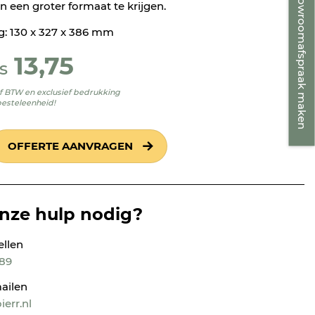
Showroomafspraak maken
in een groter formaat te krijgen.
g: 130 x 327 x 386 mm
13,75
s
ief BTW en exclusief bedrukking
besteleenheid!
OFFERTE AANVRAGEN
onze hulp nodig?
ellen
189
ailen
err.nl